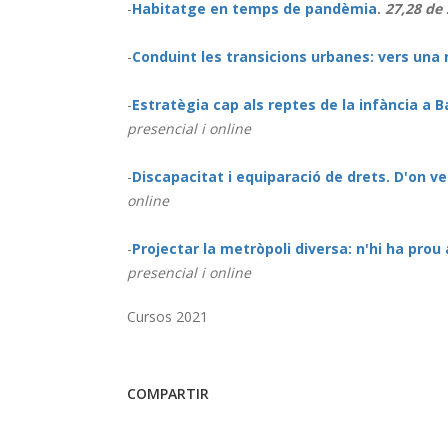
-
Habitatge en temps de pandèmia
.
27,28 de
-
Conduint les transicions urbanes: vers una 
-
Estratègia cap als reptes de la infància a 
presencial i online
-
D
iscapacitat i equiparació de drets. D'on v
online
-
Projectar la metròpoli diversa: n'hi ha pro
presencial i online
Cursos 2021
COMPARTIR