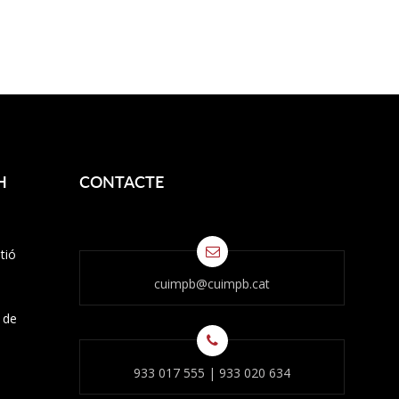
H
CONTACTE
tió
cuimpb@cuimpb.cat
s de
933 017 555
|
933 020 634