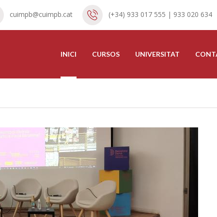
cuimpb@cuimpb.cat
(+34) 933 017 555 | 933 020 634
INICI
CURSOS
UNIVERSITAT
CONT