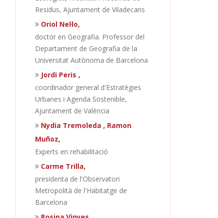
Residus, Ajuntament de Viladecans
Oriol Nel·lo,
doctor en Geografia. Professor del
Departament de Geografia de la
Universitat Autònoma de Barcelona
Jordi Peris ,
coordinador general d'Estratègies
Urbanes i Agenda Sostenible,
Ajuntament de València
Nydia Tremoleda , Ramon
Muñoz,
Experts en rehabilitació
Carme Trilla,
presidenta de l'Observatori
Metropolità de l'Habitatge de
Barcelona
Rosina Vinyes,