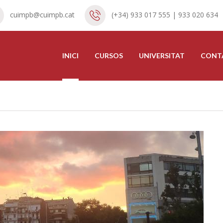
cuimpb@cuimpb.cat
(+34) 933 017 555 | 933 020 634
INICI
CURSOS
UNIVERSITAT
CONT