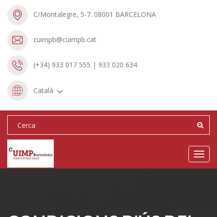
C/Montalegre, 5-7. 08001 BARCELONA
cuimpb@cuimpb.cat
(+34) 933 017 555 | 933 020 634
Català
Toggl
navig