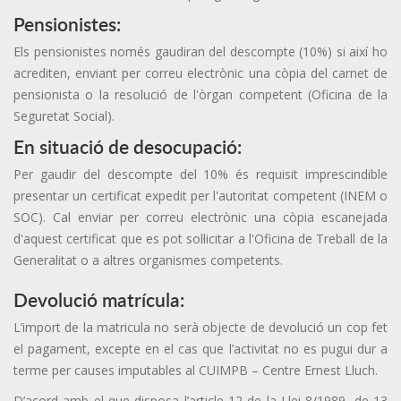
Pensionistes:
Els pensionistes només gaudiran del descompte (10%) si així ho
acrediten, enviant per correu electrònic una còpia del carnet de
pensionista o la resolució de l'òrgan competent (Oficina de la
Seguretat Social).
En situació de desocupació:
Per gaudir del descompte del 10% és requisit imprescindible
presentar un certificat expedit per l'autoritat competent (INEM o
SOC). Cal enviar per correu electrònic una còpia escanejada
d'aquest certificat que es pot sol·licitar a l'Oficina de Treball de la
Generalitat o a altres organismes competents.
Devolució matrícula:
L’import de la matricula no serà objecte de devolució un cop fet
el pagament, excepte en el cas que l’activitat no es pugui dur a
terme per causes imputables al CUIMPB – Centre Ernest Lluch.
D’acord amb el que disposa l’article 12 de la Llei 8/1989, de 13