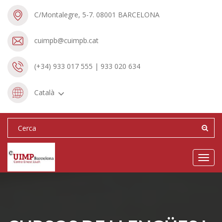
C/Montalegre, 5-7. 08001 BARCELONA
cuimpb@cuimpb.cat
(+34) 933 017 555 | 933 020 634
Català
Toggl
navig