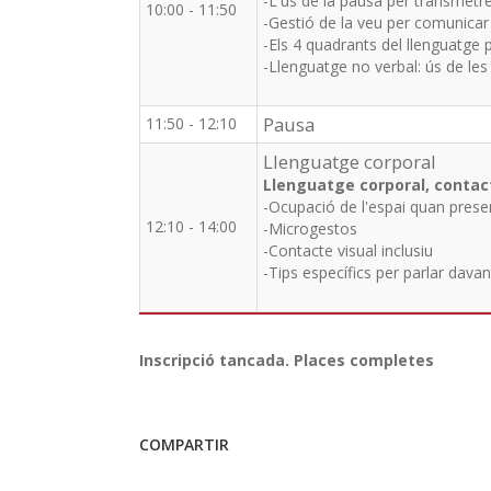
-L'ús de la pausa per transmetre
10:00 - 11:50
-Gestió de la veu per comunicar
-Els 4 quadrants del llenguatge 
-Llenguatge no verbal: ús de les
Pausa
11:50 - 12:10
Llenguatge corporal
Llenguatge corporal, contact
-Ocupació de l'espai quan pres
12:10 - 14:00
-Microgestos
-Contacte visual inclusiu
-Tips específics per parlar dava
Inscripció tancada. Places completes
COMPARTIR