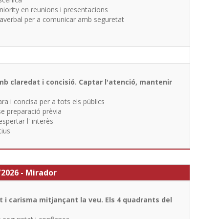
iority en reunions i presentacions
paraverbal per a comunicar amb seguretat
b claredat i concisió. Captar l'atenció, mantenir
a i concisa per a tots els públics
se preparació prèvia
espertar l' interès
tius
/2026 - Mirador
 i carisma mitjançant la veu. Els 4 quadrants del