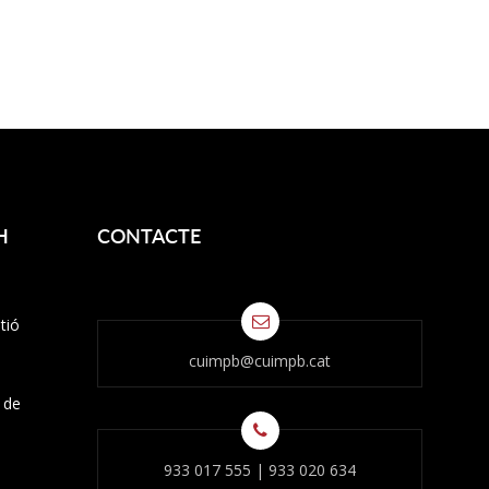
H
CONTACTE
tió
cuimpb@cuimpb.cat
s de
933 017 555
|
933 020 634