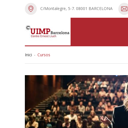
C/Montalegre, 5-7. 08001 BARCELONA
Inici
-
Cursos