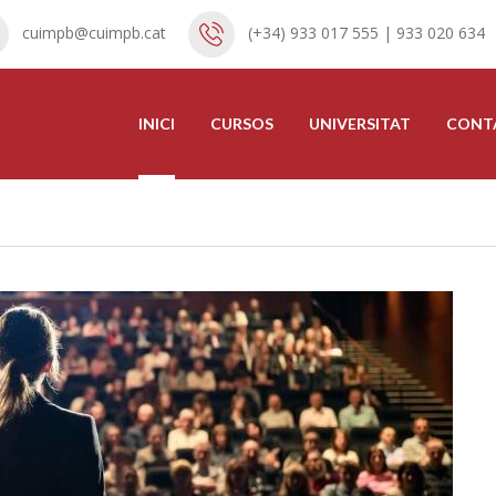
cuimpb@cuimpb.cat
(+34) 933 017 555 | 933 020 634
INICI
CURSOS
UNIVERSITAT
CONT