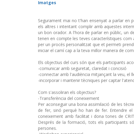
Imatges
Segurament mai no t'han ensenyat a parlar en pú
els altres i intentant complir amb aquestes inter
un bon orador. A l'hora de parlar en públic, un 
tenen en compte les teves característiques com 
per un procés personalitzat que et permeti prend
iniciar el camí cap a la teva millor manera de com
Els objectius del curs són que els participants ac
-comunicar amb seguretat, claredat i concisió
-connectar amb l'audiència mitjançant la veu, el l
-incorporar i mantenir tècniques per captar l'atenc
Com s'assoliran els objectius?
-Transferència del coneixement
Per aconseguir una bona assimilació de les tècn
de fer, sinó perquè ho han de fer. Entendre el 
coneixement amb facilitat i dona tones de CRIT
Després de la formació, tots els participants só
persones.