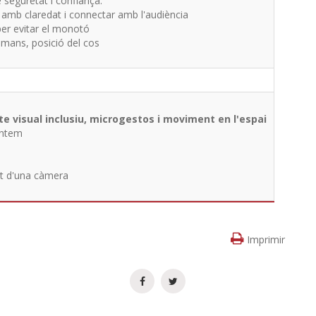
 seguretat i confiança.
 amb claredat i connectar amb l'audiència
per evitar el monotó
 mans, posició del cos
e visual inclusiu, microgestos i moviment en l'espai
entem
nt d'una càmera
Imprimir