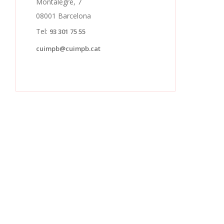
Montalegre, 7
08001 Barcelona
Tel:
93 301 75 55
cuimpb@cuimpb.cat