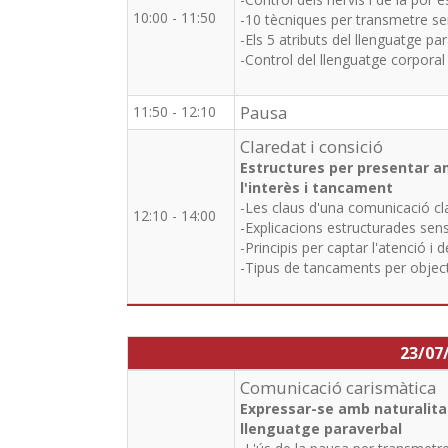
10:00 - 11:50
-10 tècniques per transmetre sen
-Els 5 atributs del llenguatge 
-Control del llenguatge corporal
Pausa
11:50 - 12:10
Claredat i consició
Estructures per presentar am
l'interès i tancament
-Les claus d'una comunicació clar
12:10 - 14:00
-Explicacions estructurades sen
-Principis per captar l'atenció i d
-Tipus de tancaments per objec
23/07
Comunicació carismàtica
Expressar-se amb naturalitat
llenguatge paraverbal