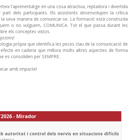
nverteix l'aprenentatge en una cosa atractiva, reptadora i divertida
rt dels participants. Els assistents desenvolupen la crítica
at en la seva manera de comunicar-se. La formació està construïda
vulguem o no vulguem, COMUNICA. Tot el que passa durant les
sobre els conceptes vistos.
epcions!
logia pròpia que identifica les peces clau de la comunicació de
un efecte en cadena que millora molts altres aspectes de forma
 que es consoliden per SEMPRE.
nicar amb impacte!
/2026 - Mirador
autoritat i control dels nervis en situacions difícils
escènica