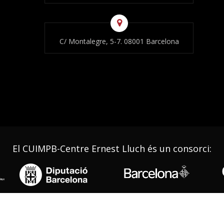
C/ Montalegre, 5-7. 08001 Barcelona
El CUIMPB-Centre Ernest Lluch és un consorci:
© CUIMPB 2022 - Tots els drets reservats |
cuimpb@cuimpb.cat