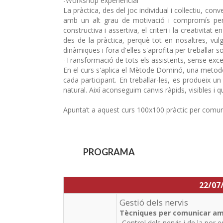
-Workshop experiencial
La pràctica, des del joc individual i col·lectiu, co
amb un alt grau de motivació i compromís per pa
constructiva i assertiva, el criteri i la creativit
des de la pràctica, perquè tot en nosaltres, 
dinàmiques i fora d'elles s'aprofita per treballar 
-Transformació de tots els assistents, sense exc
En el curs s'aplica el Mètode Dominó, una metodo
cada participant. En treballar-les, es produeix 
natural. Així aconseguim canvis ràpids, visibles i
Apunta’t a aquest curs 100x100 pràctic per comu
PROGRAMA
22/07
Gestió dels nervis
Tècniques per comunicar amb 
-Control dels nervis i de la por 