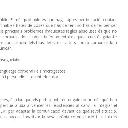
blic. El més probable és que hagis après per imitació, copiant
minables llistes de coses que has de fer i no has de fer per ser
dels principals problemes d'aquestes regles absolutes és que no
a comunicador. L'objectiu fonamental d'aquest curs és guiar-te
re consciència dels teus defectes i virtuts com a comunicador i
unicar.
onsegueixin:
lenguatge corporal i els microgestos
ió i persuadir el teu interlocutor
iques, és clau que els participants entenguin no només què han
perquè ajuda a vèncer les resistències al canvi, a integrar el
ERI per adaptar la comunicació davant de qualsevol situació.
n capaços d'analitzar la seva pròpia comunicació i la d'altres