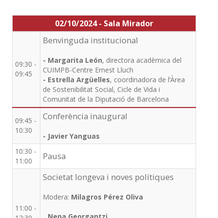
02/10/2024 - Sala Mirador
Benvinguda institucional
- Margarita León
, directora acadèmica del
09:30 -
CUIMPB-Centre Ernest Lluch
09:45
- Estrella Argüelles
, coordinadora de l’Àrea
de Sostenibilitat Social, Cicle de Vida i
Comunitat de la Diputació de Barcelona
Conferència inaugural
09:45 -
10:30
- Javier Yanguas
10:30 -
Pausa
11:00
Societat longeva i noves polítiques
Modera:
Milagros Pérez Oliva
11:00 -
Nena Georgantzi
12:30