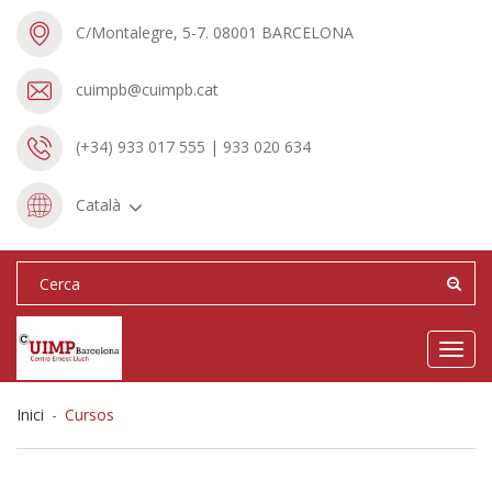
C/Montalegre, 5-7. 08001 BARCELONA
cuimpb@cuimpb.cat
(+34) 933 017 555 | 933 020 634
Català
Toggl
navig
Inici
-
Cursos