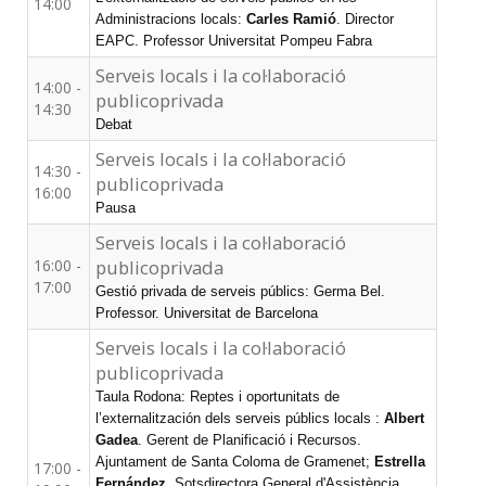
14:00
Administracions locals:
Carles Ramió
. Director
EAPC. Professor Universitat Pompeu Fabra
Serveis locals i la col·laboració
14:00 -
publicoprivada
14:30
Debat
Serveis locals i la col·laboració
14:30 -
publicoprivada
16:00
Pausa
Serveis locals i la col·laboració
16:00 -
publicoprivada
17:00
Gestió privada de serveis públics: Germa Bel.
Professor. Universitat de Barcelona
Serveis locals i la col·laboració
publicoprivada
Taula Rodona: Reptes i oportunitats de
l’externalitzación dels serveis públics locals :
Albert
Gadea
. Gerent de Planificació i Recursos.
Ajuntament de Santa Coloma de Gramenet;
Estrella
17:00 -
Fernández
. Sotsdirectora General d'Assistència