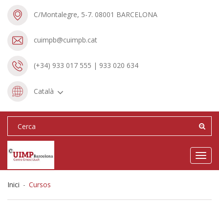
C/Montalegre, 5-7. 08001 BARCELONA
cuimpb@cuimpb.cat
(+34) 933 017 555 | 933 020 634
Català
Toggl
navig
Inici
-
Cursos