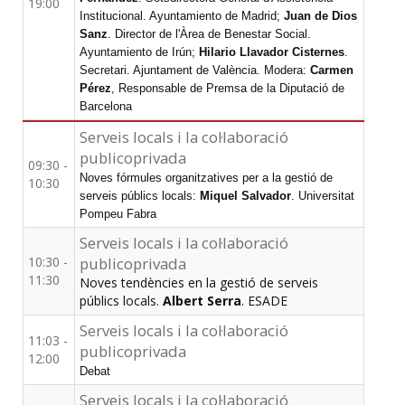
19:00
Institucional. Ayuntamiento de Madrid;
Juan de Dios
Sanz
. Director de l'Àrea de Benestar Social.
Ayuntamiento de Irún;
Hilario Llavador Cisternes
.
Secretari. Ajuntament de València. Modera:
Carmen
Pérez
, Responsable de Premsa de la Diputació de
Barcelona
Serveis locals i la col·laboració
publicoprivada
09:30 -
Noves fórmules organitzatives per a la gestió de
10:30
serveis públics locals:
Miquel Salvador
. Universitat
Pompeu Fabra
Serveis locals i la col·laboració
10:30 -
publicoprivada
11:30
Noves tendències en la gestió de serveis
públics locals.
Albert Serra
. ESADE
Serveis locals i la col·laboració
11:03 -
publicoprivada
12:00
Debat
Serveis locals i la col·laboració