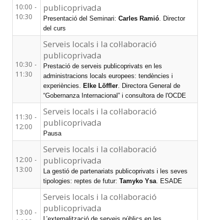
10:00 -
publicoprivada
10:30
Presentació del Seminari:
Carles Ramió
. Director
del curs
Serveis locals i la col·laboració
publicoprivada
10:30 -
Prestació de serveis publicoprivats en les
11:30
administracions locals europees: tendències i
experiències.
Elke Löffler
. Directora General de
“Gobernanza Internacional” i consultora de l'OCDE
Serveis locals i la col·laboració
11:30 -
publicoprivada
12:00
Pausa
Serveis locals i la col·laboració
12:00 -
publicoprivada
13:00
La gestió de partenariats publicoprivats i les seves
tipologies: reptes de futur:
Tamyko Ysa
. ESADE
Serveis locals i la col·laboració
publicoprivada
13:00 -
L’externalització de serveis públics en les