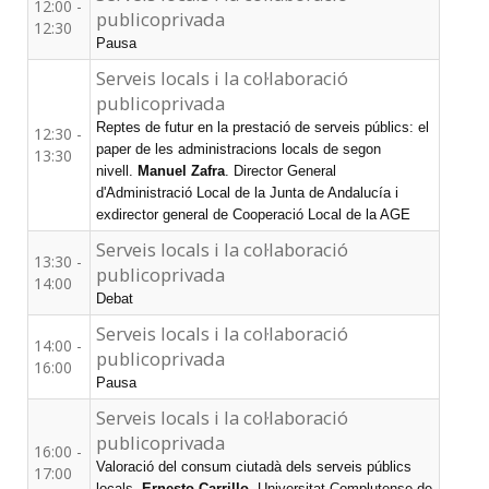
12:00 -
publicoprivada
12:30
Pausa
Serveis locals i la col·laboració
publicoprivada
Reptes de futur en la prestació de serveis públics: el
12:30 -
paper de les administracions locals de segon
13:30
nivell.
Manuel Zafra
. Director General
d'Administració Local de la Junta de Andalucía i
exdirector general de Cooperació Local de la AGE
Serveis locals i la col·laboració
13:30 -
publicoprivada
14:00
Debat
Serveis locals i la col·laboració
14:00 -
publicoprivada
16:00
Pausa
Serveis locals i la col·laboració
publicoprivada
16:00 -
Valoració del consum ciutadà dels serveis públics
17:00
locals.
Ernesto Carrillo
. Universitat Complutense de