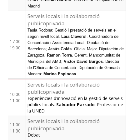
Madrid
Serveis locals i la col·laboració
publicoprivada
Taula Rodona: Gestió i prestació de serveis en el
segon nivell local.
Laia Claverol
. Coordinadora de
17:00 -
Concertació i Assistència Local. Diputació de
19:00
Barcelona;
Jesús Colás
. Oficial Major. Diputación de
Zaragoza;
Ramon Torra
. Gerent. Mancomunitat de
Municipis del AMB;
Victor David Burgos
. Director
de l'Oficina de Concertació. Diputación de Granada.
Modera:
Marina Espinosa
Serveis locals i la col·laboració
publicoprivada
10:00 -
Experiències d'innovació en la gestió de serveis
11:00
públics locals.
Salvador Parrado
. Professor de
la UNED
Serveis locals i la col·laboració
11:00 -
publicoprivada
11:30
Debat