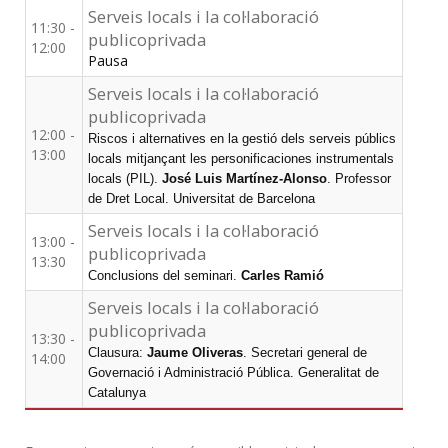
Serveis locals i la col·laboració
11:30 -
publicoprivada
12:00
Pausa
Serveis locals i la col·laboració
publicoprivada
12:00 -
Riscos i alternatives en la gestió dels serveis públics
13:00
locals mitjançant les personificaciones instrumentals
locals (PIL).
José Luis Martínez-Alonso
. Professor
de Dret Local. Universitat de Barcelona
Serveis locals i la col·laboració
13:00 -
publicoprivada
13:30
Conclusions del seminari.
Carles Ramió
Serveis locals i la col·laboració
publicoprivada
13:30 -
Clausura:
Jaume Oliveras
. Secretari general de
14:00
Governació i Administració Pública. Generalitat de
Catalunya